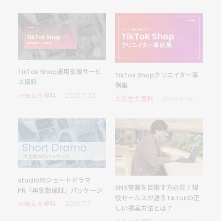
TikTok Shop運用支援サービ
TikTok Shopクリエイター事
ス資料
例集
お役立ち資料
2025.7.23
お役立ち資料
2025.8.25
studio15ショートドラマ
SNS営業を目指す方必見！現
PR『再生数保証』パッケージ
役セールスが語るTikTokの正
お役立ち資料
2026.7.7
しい提案方法とは？