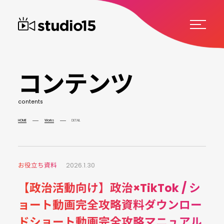
コ
ン
テ
ン
ツ
c
o
n
t
e
n
t
s
HOME
Works
DETAIL
お役立ち資料
2026.1.30
【政治活動向け】政治×TikTok / シ
ョート動画完全攻略資料ダウンロー
ドショート動画完全攻略マニュアル