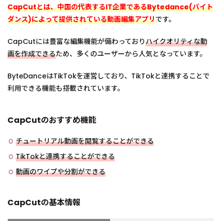
TikTok
CapCutとは、中国の代表するIT企業であるBytedance(バイト
動画編
ダンス)によって提供されている動画編集アプリ
です。
集アプ
リはあ
CapCutには豊富な編集機能が備わっており
ハイクオリティな動
る？
画を作成できる
ため、多くのユーザーから人気となっています。
3.2
TikTok
ByteDanceはTikTokを運営しており、TikTokと連携することで
の流行
りの動
利用できる機能も搭載されています。
画の作
り方
は？
CapCutのおすすめ機能
4
TikTok
チュートリアル動画を閲覧することができる
の動画
編集ア
TikTokと連携することができる
プリラ
動画のワイプや分割ができる
ンキン
グまと
め
CapCutの基本情報