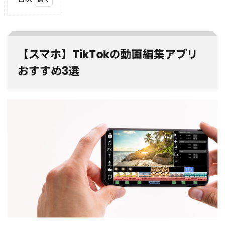
1
【スマ
ホ】
TikTok
の動画
【スマホ】TikTokの動画編集アプリ
編集ア
プリお
おすすめ3選
すすめ
3選
1.1
CapCut
1.2
Inhsot
1.3
iMovie
2
【PC】
TikTok
の動画
編集ソ