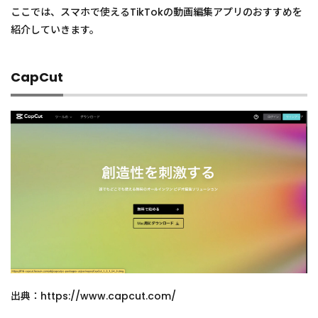
フトお
ここでは、スマホで使えるTikTokの動画編集アプリのおすすめを
すすめ
3選
紹介していきます。
2.1
PowerDirector
CapCut
Essential
2.2
Pinnacle
Studio
2.3
Corel
VideoStudio
3
TikTok
の動画
編集ア
プリに
関して
よくあ
る質問
出典：https://www.capcut.com/
3.1
無料の