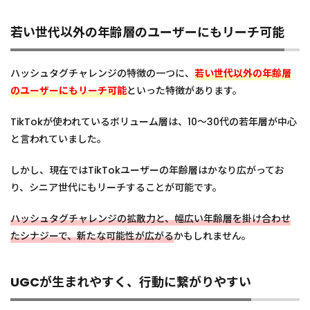
タグ
チャ
若い世代以外の年齢層のユーザーにもリーチ可能
レン
ジを
活用
する
ハッシュタグチャレンジの特徴の一つに、
若い世代以外の年齢層
際の
のユーザーにもリーチ可能
といった特徴があります。
ポイ
ント
TikTokが使われているボリューム層は、10〜30代の若年層が中心
5.1
と言われていました。
印象
に残
しかし、現在ではTikTokユーザーの年齢層はかなり広がってお
りや
すい
り、シニア世代にもリーチすることが可能です。
楽曲
を使
ハッシュタグチャレンジの拡散力と、幅広い年齢層を掛け合わせ
用す
る
たシナジーで、新たな可能性が広がる
かもしれません。
5.2
開催直
UGCが生まれやすく、行動に繋がりやすい
後に
TikTok
のイン