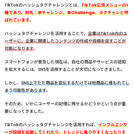
く、
TikTokのハッシュタグチャレンジとは、
TikTok広告メニューの1
多く
種であり、別名：#チャレンジ、#Challenge、タグチャレと呼
のユ
ーザ
ばれています
。
ーを
巻き
ハッシュタグチャレンジを活用することで、
企業はTikTok内のユ
込め
る
ーザーに、企業に関連したコンテンツの作成や投稿を促すことが
可能になります
。
2.2
若い
世代
スマートフォンが普及した現在は、自社の商品やサービスの認知
以外
を拡大するには、SNSを活用することが大切になってきました。
の年
齢層
のユ
しかし、
SNS上でただ商品を宣伝するだけでは他商品に埋もれてし
ーザ
まう可能性があります
。
ーに
もリ
ーチ
そのため、いかにユーザーの記憶に残せるかどうかという点が重
可能
要になってきました。
2.3
UGC
TikTokのハッシュタグチャレンジを活用すれば、
インフルエンサ
が生
ーが投稿を拡散してくれたり、トレンドに乗りやすくなったりす