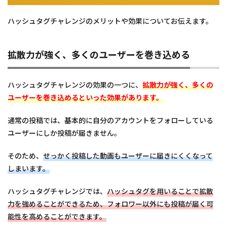
4.1
ロレ
ハッシュタグチャレンジのメリットや効果についてお伝えます。
アル
パリ
「#
拡散力が強く、多くのユーザーを巻き込める
髪を
咲か
せよ
う」
ハッシュタグチャレンジの効果の一つに、
拡散力が強く、多くの
ユーザーを巻き込めるといった効果があります。
4.2
Fit’s×NiziU「#
フィッツダンス
通常の投稿では、基本的に自分のアカウントをフォローしている
チャレンジ」
ユーザーにしか投稿が届きません。
4.3
UCC「#
そのため、
せっかく投稿した動画もユーザーに届きにくくなって
香るどブ
しまいます。
リューオ
ーディシ
ョン」
ハッシュタグチャレンジでは、
ハッシュタグを用いることで拡散
力を強めることができるため、フォロワー以外にも投稿が届く可
5
ハッ
能性を高めることができます。
シュ