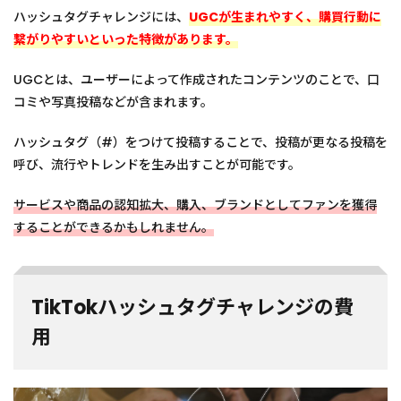
フルエ
ハッシュタグチャレンジには、
UGCが生まれやすく、購買行動に
ンサー
繋がりやすいといった特徴があります。
を活用
する
UGCとは、ユーザーによって作成されたコンテンツのことで、口
5.3
コミや写真投稿などが含まれます。
TikTok
広告運
用代行
ハッシュタグ（#）をつけて投稿することで、投稿が更なる投稿を
会社に
呼び、流行やトレンドを生み出すことが可能です。
依頼す
る
サービスや商品の認知拡大、購入、ブランドとしてファンを獲得
6
することができるかもしれません。
TikTok
ハッシ
ュタグ
チャレ
ンジま
TikTokハッシュタグチャレンジの費
とめ
用