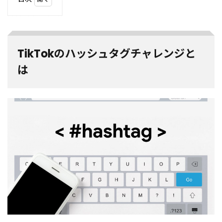
1
TikTok
のハッ
シュタ
グチャ
TikTokのハッシュタグチャレンジと
レンジ
とは
は
2
ハッ
シュ
タグ
チャ
レン
ジの
メリ
ッ
ト/
効果
2.1
拡散
力が
強