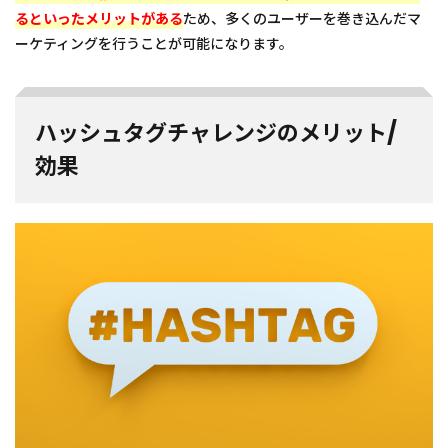
まれ
るといったメリットがある
ため、多くのユーザーを巻き込んだマ
やす
く、
ーケティングを行うことが可能になります。
行動
に繋
がり
やす
ハッシュタグチャレンジのメリット/
い
効果
3
TikTok
ハッシ
ュタグ
チャレ
ンジの
費用
4
TikTok
ハッシ
ュタグ
チャレ
ンジの
企業事
例