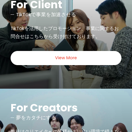
For Client
TikTokで事業を加速させる
TikTokを活用したプロモーション、事業に関するお
問合せは
こちらから受け付けております。
View More
For Creators
夢をカタチにする
弊社はクリエイターの皆様がより良い環境で様々な