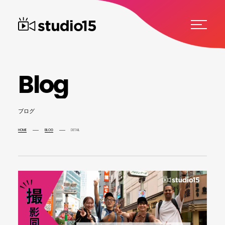
B
l
o
g
ブ
ロ
グ
HOME
BLOG
DETAIL