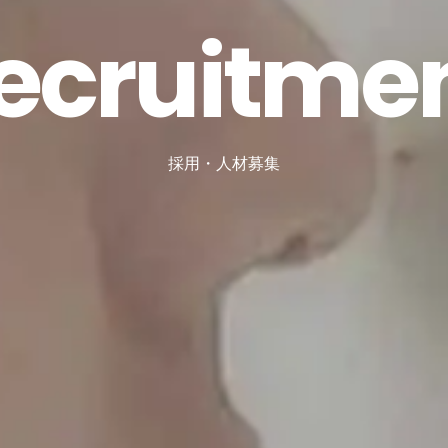
e
c
r
u
i
t
m
e
採
用
・
人
材
募
集