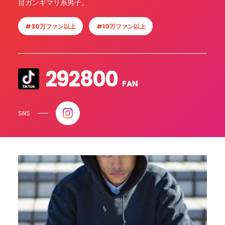
目ガンギマリ系男子。
#30万ファン以上
#10万ファン以上
292800
FAN
SNS