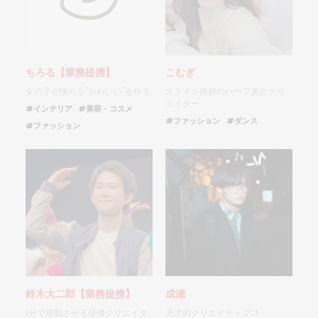
ちろる【業務提携】
こむぎ
女の子が憧れる"かわいい"を作る
スタイル抜群のハーフ美女クリ
エイター
#インテリア
#美容・コスメ
#ファッション
#ダンス
#ファッション
鈴木大二郎【業務提携】
成瀬
1分で感動させる俳優クリエイタ
天才的クリエイティブﾆｷ