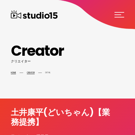
C
r
e
a
t
o
r
ク
リ
エ
イ
タ
ー
HOME
CREATOR
DETAIL
土井康平(どいちゃん)【業
務提携】