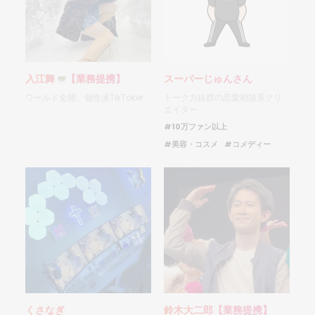
入江舞
【業務提携】
スーパーじゅんさん
ワールド全開、個性派TikToker
トーク力抜群の恋愛相談系クリ
エイター
#10万ファン以上
#美容・コスメ
#コメディー
くさなぎ
鈴木大二郎【業務提携】