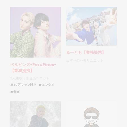
るーとも【業務提携】
日本一のハモリユニット
ペルピンズ-PeruPines-
【業務提携】
2人組歌うま音楽ユニット
#50万ファン以上
#エンタメ
#音楽