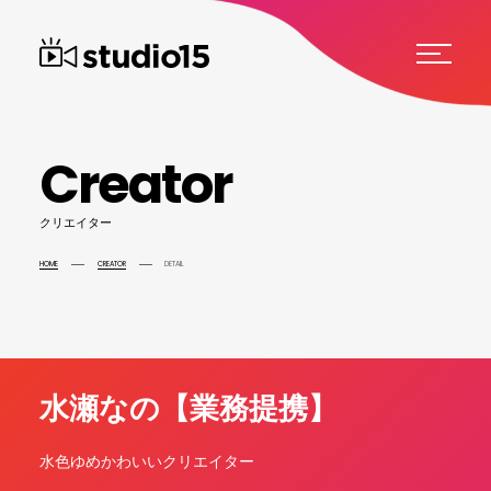
C
r
e
a
t
o
r
ク
リ
エ
イ
タ
ー
HOME
CREATOR
DETAIL
水瀬なの【業務提携】
水色ゆめかわいいクリエイター