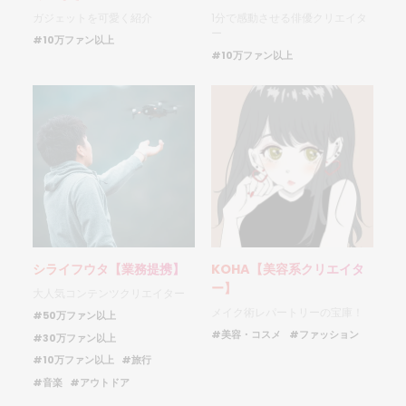
ガジェットを可愛く紹介
1分で感動させる俳優クリエイタ
ー
#10万ファン以上
#10万ファン以上
シライフウタ【業務提携】
KOHA【美容系クリエイタ
ー】
大人気コンテンツクリエイター
メイク術レパートリーの宝庫！
#50万ファン以上
#美容・コスメ
#ファッション
#30万ファン以上
#10万ファン以上
#旅行
#音楽
#アウトドア