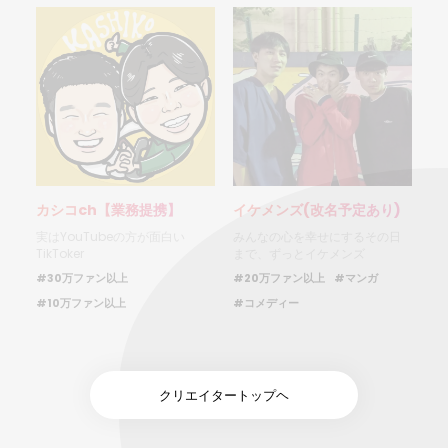
カシコch【業務提携】
イケメンズ(改名予定あり)
実はYouTubeの方が面白い
みんなの心を幸せにするその日
TikToker
まで、ずっとイケメンズ
#30万ファン以上
#20万ファン以上
#マンガ
#10万ファン以上
#コメディー
クリエイタートップヘ