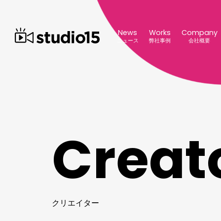
News
Works
Company
ニュース
弊社事例
会社概要
C
r
e
a
t
ク
リ
エ
イ
タ
ー