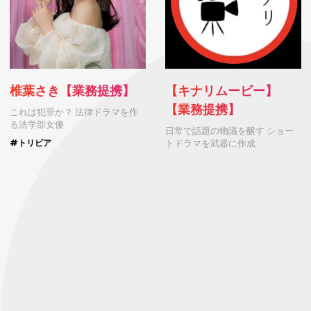
椎葉さき【業務提携】
【キナリムービー】
【業務提携】
これは犯罪か？ 法律ドラマを作
る法学部女優
日常で話題の物議を醸す ショー
トドラマを武器に作成
#トリビア