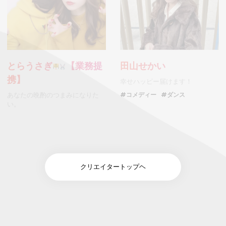
とらうさぎ
【業務提
田山せかい
携】
幸せハッピー届けます！
あなたの晩酌のつまみになりた
#コメディー
#ダンス
い。
クリエイタートップヘ