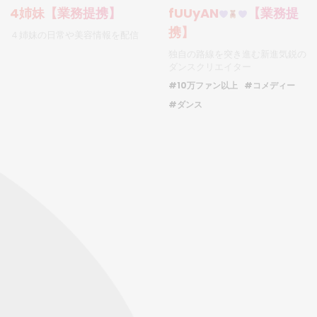
4姉妹【業務提携】
fUUyAN
【業務提
携】
４姉妹の日常や美容情報を配信
独自の路線を突き進む新進気鋭の
ダンスクリエイター
#10万ファン以上
#コメディー
#ダンス