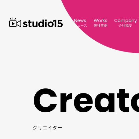
News
Works
Company
ニュース
弊社事例
会社概要
C
r
e
a
t
ク
リ
エ
イ
タ
ー