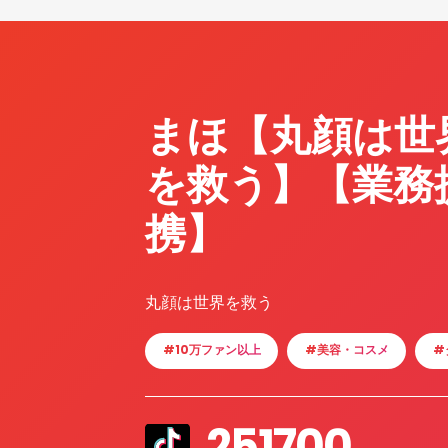
まほ【丸顔は世
を救う】【業務
携】
丸顔は世界を救う
#10万ファン以上
#美容・コスメ
#
251700