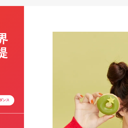
界
提
ダンス