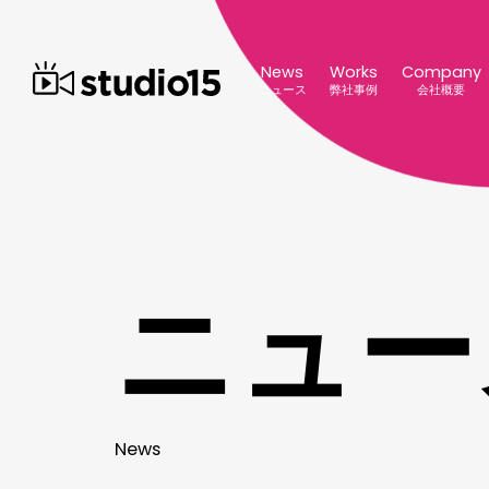
News
Works
Company
ニュース
弊社事例
会社概要
ニ
ュ
ー
N
e
w
s