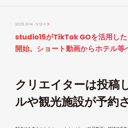
2025.10.14
リリース
studio15がTikTok GOを
開始。ショート動画からホテル等へ
クリエイターは投稿
ルや観光施設が予約