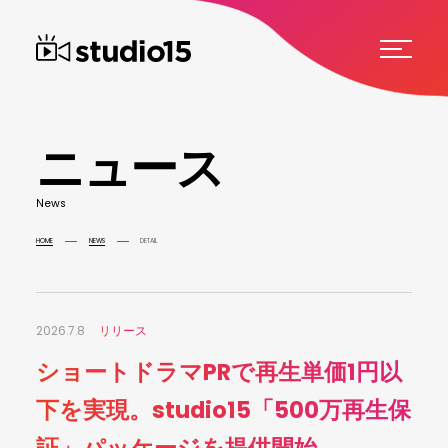
ニ
ュ
ー
ス
N
e
w
s
HOME
NEWS
DETAIL
2026.7.8
リリース
ショートドラマPRで再生単価1円以
下を実現。studio15「500万再生保