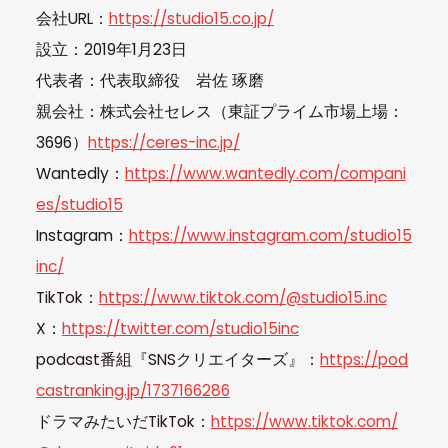
会社URL：
https://studio15.co.jp/
設立：2019年1月23日
代表者：代表取締役 岩佐 琢磨
親会社：株式会社セレス（東証プライム市場上場：
3696）
https://ceres-inc.jp/
Wantedly：
https://www.wantedly.com/compani
es/studio15
Instagram：
https://www.instagram.com/studio15
inc/
TikTok：
https://www.tiktok.com/@studio15.inc
X：
https://twitter.com/studio15inc
podcast番組『SNSクリエイターズ』：
https://pod
castranking.jp/1737166286
ドラマみたいだTikTok：
https://www.tiktok.com/