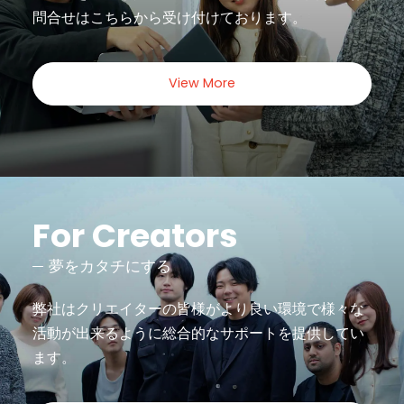
問合せは
こちらから受け付けております。
View More
For Creators
夢をカタチにする
弊社はクリエイターの皆様がより良い環境で様々な
活動が出来るように
総合的なサポートを提供してい
ます。