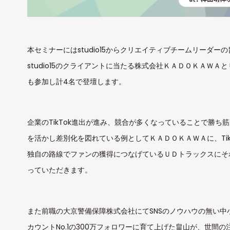
本セミナーにはstudio15からクリエイティブチームリーダ
studio15のクライアントに当たる株式会社ＫＡＤＯＫＡＷＡ
も参加し計4名で登壇します。
企業のTikTok進出が進み、競合が多くなっていることで勝ち
を活かし差別化を図れている例としてＫＡＤＯＫＡＷＡに、Tik
独自の路線でファンの獲得につなげているＵＤトラックスにそれ
っていただきます。
また前職の大京警備保障株式会社にてSNSのノウハウの無い中小
カウントNo.1の300万フォロワーに育て上げた畠山が、世間の