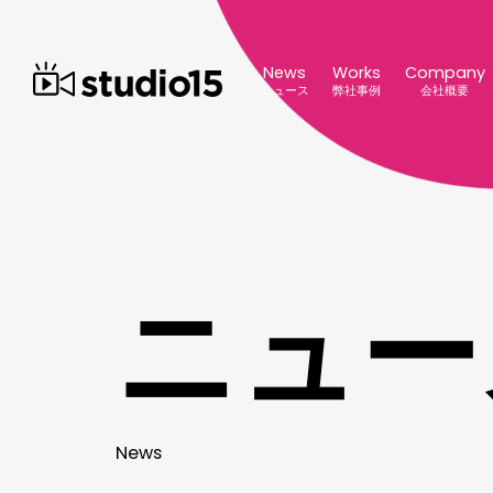
News
Works
Company
ニュース
弊社事例
会社概要
ニ
ュ
ー
N
e
w
s