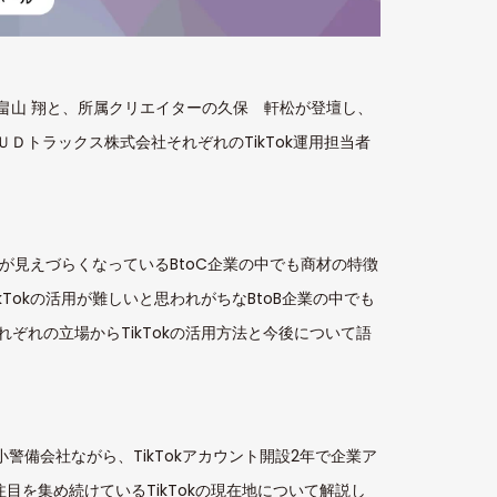
ーの畠山 翔と、所属クリエイターの久保 軒松が登壇し、
とＵＤトラックス株式会社それぞれのTikTok運用担当者
筋が見えづらくなっているBtoC企業の中でも商材の特徴
Tokの活用が難しいと思われがちなBtoB企業の中でも
ぞれの立場からTikTokの活用方法と今後について語
警備会社ながら、TikTokアカウント開設2年で企業ア
注目を集め続けているTikTokの現在地について解説し