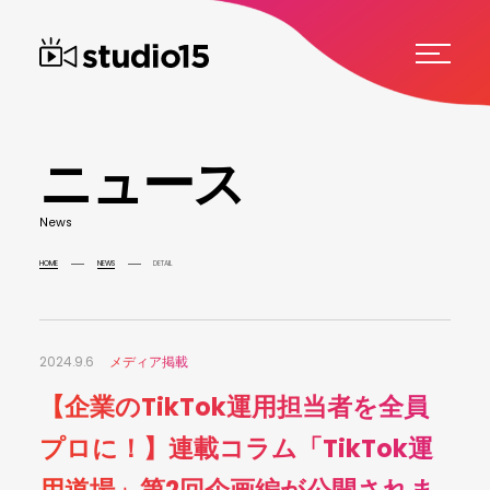
ニ
ュ
ー
ス
N
e
w
s
HOME
NEWS
DETAIL
2024.9.6
メディア掲載
【企業のTikTok運用担当者を全員
プロに！】連載コラム「TikTok運