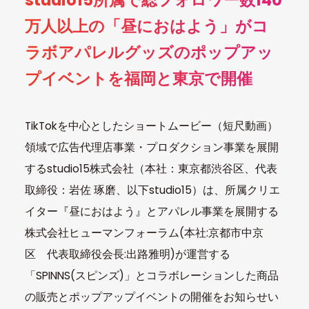
studio15所属で総フォロワー数140
万人以上の「昼におはよう」がコ
ラボアパレルグッズのポップアッ
プイベントを福岡と東京で開催
TikTokを中心としたショートムービー（短尺動画）
領域で広告代理店事業・プロダクション事業を展開
するstudio15株式会社（本社：東京都渋谷区、代表
取締役：岩佐 琢磨、以下studio15）は、所属クリエ
イター『昼におはよう』とアパレル事業を展開する
株式会社ヒューマンフォーラム(本社:京都市中京
区 代表取締役会長:出路雅明)が運営する
「SPINNS(スピンズ)」とコラボレーションした商品
の販売とポップアップイベントの開催をお知らせい