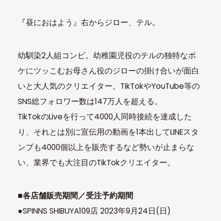
『昼におはよう』右からジロー、テル。
幼馴染2人組コンビ。幼稚園児役のテルの独特なボ
ケにツッこむお母さん役のジローの掛け合いが面白
いと大人気のクリエイター。TikTokやYouTube等の
SNS総フォロワー数は147万人を超える。
TikTokのLiveを行って4000人同時接続を達成した
り、それとは別に宣伝用の動画を1本出してLINEスタ
ンプも4000個以上を販売するなど勢いが止まらな
い、業界でも大注目のTikTokクリエイター。
■各店舗販売期間／受注予約期間
●SPINNS SHIBUYA109店 2023年9月24日(日)