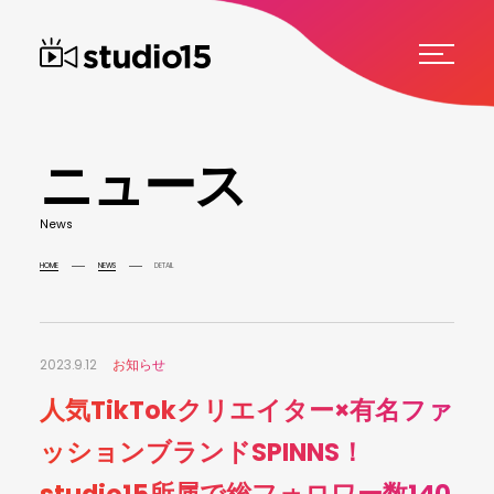
ニ
ュ
ー
ス
N
e
w
s
HOME
NEWS
DETAIL
2023.9.12
お知らせ
人気TikTokクリエイター×有名ファ
ッションブランドSPINNS！