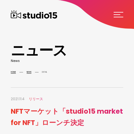
ニ
ュ
ー
ス
N
e
w
s
HOME
NEWS
DETAIL
2021.11.4
リリース
NFTマーケット「studio15 market
for NFT」ローンチ決定