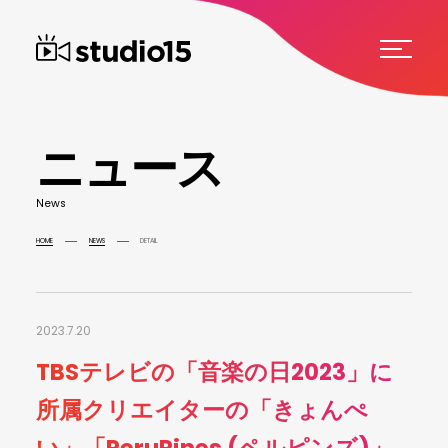
ニ
ュ
ー
ス
N
e
w
s
HOME
NEWS
DETAIL
2023.7.20
TBSテレビの「音楽の日2023」に
所属クリエイターの「きょんぺ