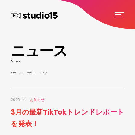
ニ
ュ
ー
ス
N
e
w
s
HOME
NEWS
DETAIL
2025.4.4
お知らせ
3月の最新TikTokトレンドレポート
を発表！