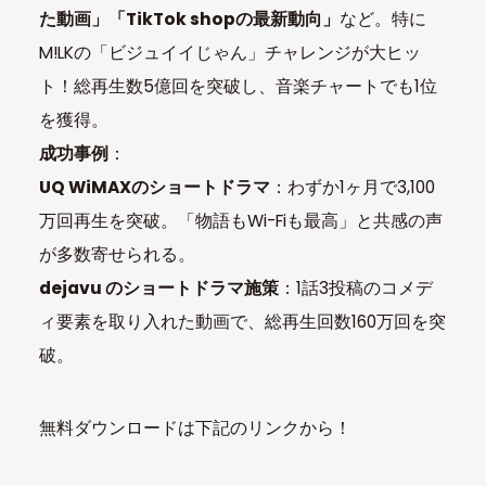
た動画」「TikTok shopの最新動向」
など。特に
M!LKの「ビジュイイじゃん」チャレンジが大ヒッ
ト！総再生数5億回を突破し、音楽チャートでも1位
を獲得。
成功事例
：
UQ WiMAXのショートドラマ
：わずか1ヶ月で3,100
万回再生を突破。「物語もWi-Fiも最高」と共感の声
が多数寄せられる。
dejavu のショートドラマ施策
：1話3投稿のコメデ
ィ要素を取り入れた動画で、総再生回数160万回を突
破。
無料ダウンロードは下記のリンクから！