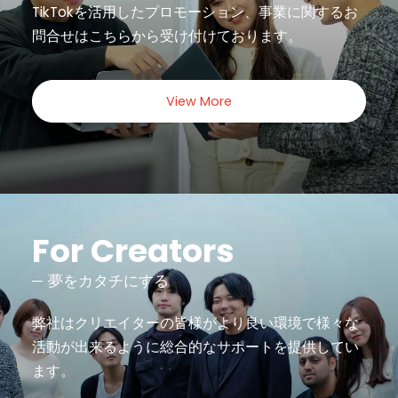
TikTokを活用したプロモーション、事業に関するお
問合せは
こちらから受け付けております。
View More
For Creators
夢をカタチにする
弊社はクリエイターの皆様がより良い環境で様々な
活動が出来るように
総合的なサポートを提供してい
ます。