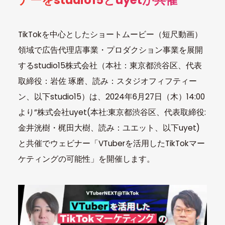
ナーをstudio15とuyetが共催
TikTokを中心としたショートムービー（短尺動画）
領域で広告代理店事業・プロダクション事業を展開
するstudio15株式会社（本社：東京都渋谷区、代表
取締役：岩佐 琢磨、読み：スタジオフィフティー
ン、以下studio15）は、2024年6月27日（木）14:00
より”株式会社uyet(本社:東京都渋谷区、代表取締役:
金井洸樹・梶田大樹、読み：ユエット、以下uyet)
と共催でウェビナー「VTuberを活用したTikTokマー
ケティングの可能性」を開催します。