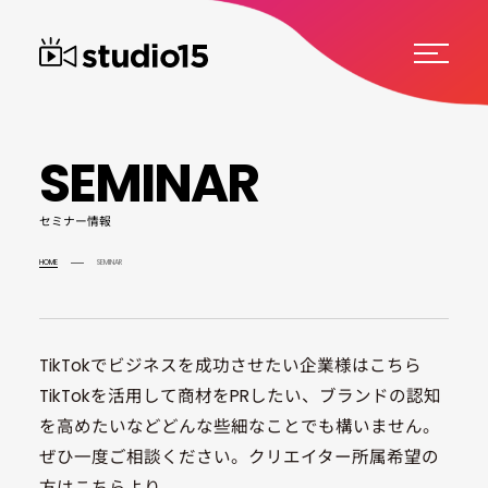
S
E
M
I
N
A
R
セ
ミ
ナ
ー
情
報
HOME
SEMINAR
TikTokでビジネスを成功させたい企業様はこちら
TikTokを活用して商材をPRしたい、
ブランドの認知
を高めたいなど
どんな些細なことでも構いません。
ぜひ一度ご相談ください。
クリエイター所属希望の
方は
こちら
より