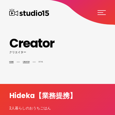
C
r
e
a
t
o
r
ク
リ
エ
イ
タ
ー
HOME
CREATOR
DETAIL
Hideka【業務提携】
2人暮らしのおうちごはん