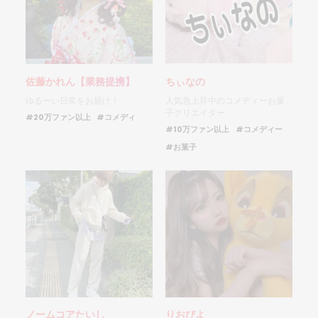
佐藤かれん【業務提携】
ちぃなの
ゆるーい日常をお届け！
人気急上昇中のコメディーお菓
子クリエイター
#20万ファン以上
#コメディ
#10万ファン以上
#コメディー
#お菓子
ノームコアたいし
りおぴよ