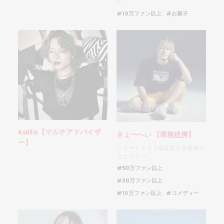
ー
#10万ファン以上
#お菓子
kaito【マルチアドバイザ
きょーへい 【業務提携】
ー】
ショートドラマ&日常ネタ発信ク
リエイター
#50万ファン以上
#30万ファン以上
#10万ファン以上
#コメディー