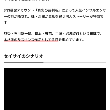
1.9
マタ
SNS暴露アカウント「真実の裁判所」によって人気インフルエンサ
ニテ
ーの姉が晒され、妹・沙羅が真相を追う潜入ストーリーが特徴で
ィリ
ベン
す。
ジ
1.10
監督・石川雄一朗、脚本・舞花、主演・岩波詩織という布陣で、
ハラス
本格派のサスペンス作品として注目
を集めています。
メント
保険
2
復讐
セイサイのシナリオ
系ショー
トドラマ
制作は
studio15
に相談
3
おす
すめ
の復
讐系
ショ