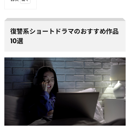
1
復
讐
系
シ
復讐系ショートドラマのおすすめ作品
ョ
ー
10選
ト
ド
ラ
マ
の
お
す
す
め
作
品
10
選
1.1
姉が
晒さ