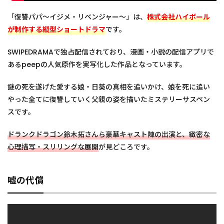
「復讐パパ〜イジメ・リベンジャー〜」は、
株式会社ハイボール
が制作する縦型ショートドラマ
です。
SWIPEDRAMAで独占配信されており、漫画・小説の配信アプリで
あるpeepの人気原作を実写化した作品となっています。
謎の死を遂げた愛する娘・日葵の真相を追いかけ、娘を死に追い
やった全てに復讐していく父親の姿を描いたミステリーサスペン
スです。
ドランクドラゴン鈴木拓さんら豪華キャスト陣の出演と、緻密な
心理描写・スリリングな展開
が見どころです。
嘘の代償