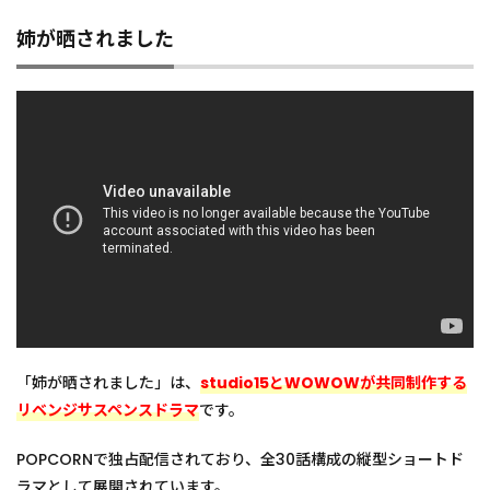
1.5
姉が晒されました
嘘の
代償
1.6
赦し
の罪
1.7
広が
る炎
1.8
復讐
同盟
—サ
レ妻
と愛
人は
「姉が晒されました」は、
studio15とWOWOWが共同制作する
クズ
旦那
リベンジサスペンスドラマ
です。
を制
裁す
POPCORNで独占配信されており、全30話構成の縦型ショートド
る
ラマとして展開されています。