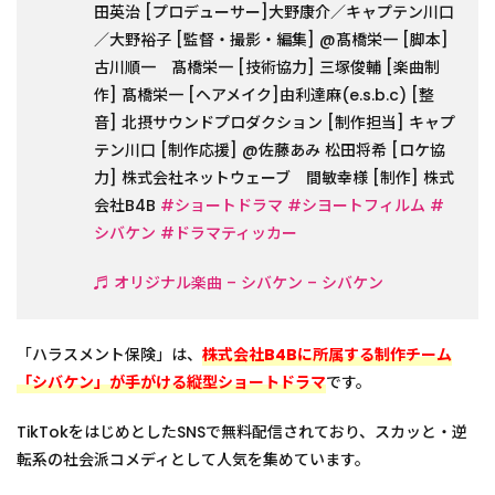
田英治 [プロデューサー]大野康介／キャプテン川口
／大野裕子 [監督・撮影・編集] @髙橋栄一 [脚本]
古川順一 髙橋栄一 [技術協力] 三塚俊輔 [楽曲制
作] 髙橋栄一 [ヘアメイク]由利達麻(e.s.b.c) [整
音] 北摂サウンドプロダクション [制作担当] キャプ
テン川口 [制作応援] @佐藤あみ 松田将希 [ロケ協
力] 株式会社ネットウェーブ 間敏幸様 [制作] 株式
会社B4B
#ショートドラマ
#シヨートフィルム
#
シバケン
#ドラマティッカー
♬ オリジナル楽曲 – シバケン – シバケン
「ハラスメント保険」は、
株式会社B4Bに所属する制作チーム
「シバケン」が手がける縦型ショートドラマ
です。
TikTokをはじめとしたSNSで無料配信されており、スカッと・逆
転系の社会派コメディとして人気を集めています。