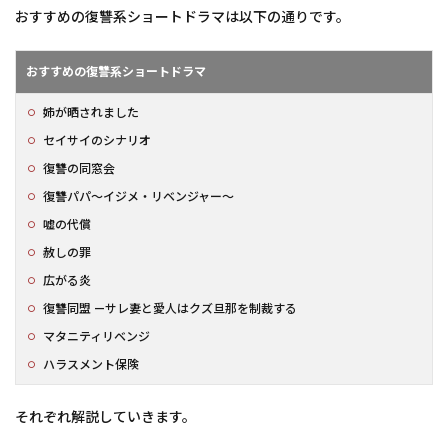
れま
おすすめの復讐系ショートドラマは以下の通りです。
した
1.2
おすすめの復讐系ショートドラマ
セイ
サイ
姉が晒されました
のシ
ナリ
セイサイのシナリオ
オ
復讐の同窓会
1.3
復讐パパ〜イジメ・リベンジャー〜
復讐
の同
嘘の代償
窓会
赦しの罪
1.4
広がる炎
復讐
パ
復讐同盟 —サレ妻と愛人はクズ旦那を制裁する
パ〜
マタニティリベンジ
イジ
メ・
ハラスメント保険
リベ
ンジ
ャ
それぞれ解説していきます。
ー〜