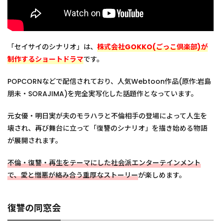
ート
ドラ
マ
まと
め
「セイサイのシナリオ」は、
株式会社GOKKO(ごっこ倶楽部)が
制作するショートドラマ
です。
POPCORNなどで配信されており、人気Webtoon作品(原作:岩島
朋未・SORAJIMA)を完全実写化した話題作となっています。
元女優・明日実が夫のモラハラと不倫相手の登場によって人生を
壊され、再び舞台に立って「復讐のシナリオ」を描き始める物語
が展開されます。
不倫・復讐・再生をテーマにした社会派エンターテインメント
で、愛と憎悪が絡み合う重厚なストーリー
が楽しめます。
復讐の同窓会