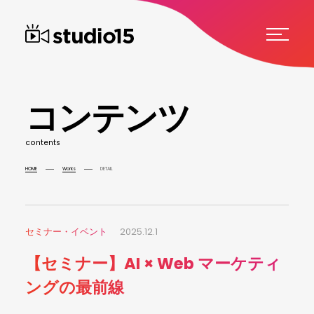
コ
ン
テ
ン
ツ
c
o
n
t
e
n
t
s
HOME
Works
DETAIL
セミナー・イベント
2025.12.1
【セミナー】AI × Web マーケティ
ングの最前線