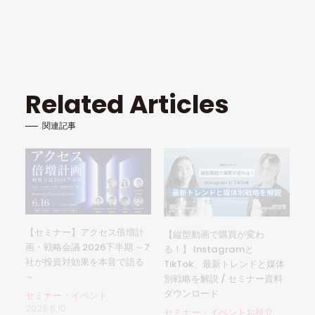
Related Articles
関連記事
【セミナー】アクセス倍増計
【縦型動画で購買が変わ
画・戦略会議 2026下半期 ～7
る！】 Instagramと
社が投資対効果を本音で語る
TikTok、最新トレンドと媒体
～
別戦略を解説 / セミナー資料
ダウンロード
セミナー・イベント
2026.6.10
セミナー・イベントお役立