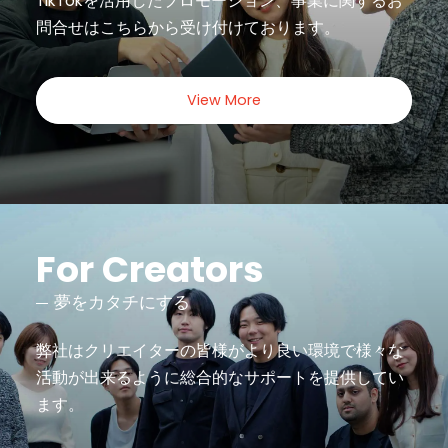
TikTokを活用したプロモーション、事業に関するお
問合せは
こちらから受け付けております。
View More
For Creators
夢をカタチにする
弊社はクリエイターの皆様がより良い環境で様々な
活動が出来るように
総合的なサポートを提供してい
ます。