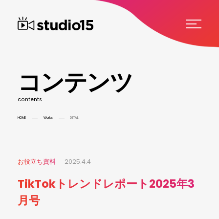
コ
ン
テ
ン
ツ
c
o
n
t
e
n
t
s
HOME
Works
DETAIL
お役立ち資料
2025.4.4
TikTokトレンドレポート2025年3
月号