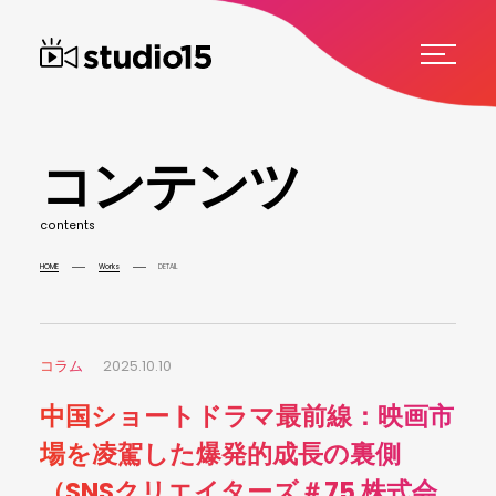
コ
ン
テ
ン
ツ
c
o
n
t
e
n
t
s
HOME
Works
DETAIL
コラム
2025.10.10
中国ショートドラマ最前線：映画市
場を凌駕した爆発的成長の裏側
（SNSクリエイターズ＃75 株式会