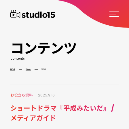
コ
ン
テ
ン
ツ
c
o
n
t
e
n
t
s
HOME
Works
DETAIL
お役立ち資料
2025.9.16
ショートドラマ『平成みたいだ』 /
メディアガイド