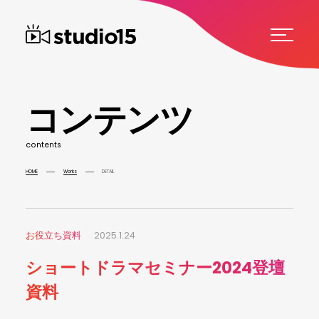
コ
ン
テ
ン
ツ
c
o
n
t
e
n
t
s
HOME
Works
DETAIL
お役立ち資料
2025.1.24
ショートドラマセミナー2024登壇
資料