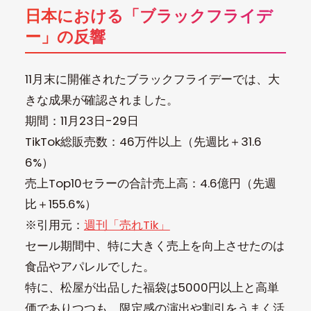
日本における「ブラックフライデ
ー」の反響
11月末に開催されたブラックフライデーでは、大
きな成果が確認されました。
期間：11月23日-29日
TikTok総販売数：46万件以上（先週比＋31.6
6%）
売上Top10セラーの合計売上高：4.6億円（先週
比＋155.6%）
※引用元：
週刊「売れTik」
セール期間中、特に大きく売上を向上させたのは
食品やアパレルでした。
特に、松屋が出品した福袋は5000円以上と高単
価でありつつも、限定感の演出や割引をうまく活