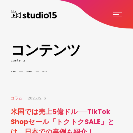
コ
ン
テ
ン
ツ
c
o
n
t
e
n
t
s
HOME
Works
DETAIL
コラム
2025.12.16
米国では売上5億ドル──TikTok
Shopセール「トクトクSALE」と
は。日本での事例も紹介！