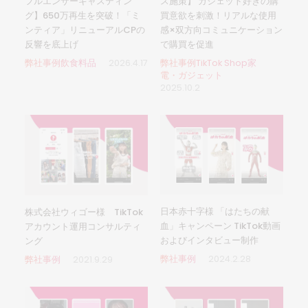
フルエンサーキャスティン
ス施策】 ガジェット好きの購
グ】650万再生を突破！「ミ
買意欲を刺激！リアルな使用
ンティア」リニューアルCPの
感×双方向コミュニケーション
反響を底上げ
で購買を促進
弊社事例飲食料品
2026.4.17
弊社事例TikTok Shop家
電・ガジェット
2025.10.2
日本赤十字様 「はたちの献
株式会社ウィゴー様 TikTok
血」キャンペーン TikTok動画
アカウント運用コンサルティ
およびインタビュー制作
ング
弊社事例
2024.2.28
弊社事例
2021.9.29