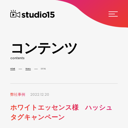
コ
ン
テ
ン
ツ
c
o
n
t
e
n
t
s
HOME
Works
DETAIL
弊社事例
2022.12.20
ホワイトエッセンス様 ハッシュ
タグキャンペーン